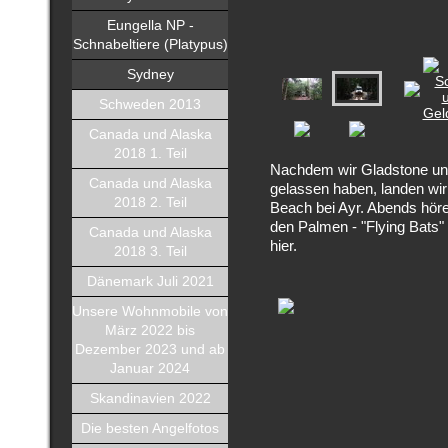
Eungella NP -
Schnabeltiere (Platypus)
Sydney
Schweden 2013
Canada und Alaska
2018 1. Teil
Nachdem wir Gladstone un
Canada und Alaska
gelassen haben, landen wi
2018 2. Teil
Beach bei Ayr. Abends hör
den Palmen - "Flying Bats"
Canada und Alaska
hier.
2018 3. Teil
Dänemark Juli 2021
Unsere Wohnmobile von
März 2022 bis
Dezember 2023 und ab
Januar 2024
Skandinavien 2022
Die besten Angelfotos