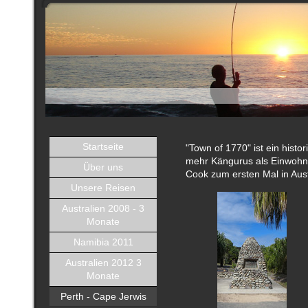
Startseite
"Town of 1770" ist ein histo
mehr Kängurus als Einwohner
Über uns
Cook zum ersten Mal in Aus
Unsere Reisen
Australien 2008 - 3
Monate
Namibia 2011
Australien 2012 3
Monate
Perth - Cape Jerwis