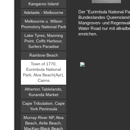
Kangaroo Island
Der "Eurimbula National Pa
Adelaide - Melbourne
Bundeslandes Queensland 
Melbourne u. Wilson
Mangroven- und Regenwald.
Promotory National Park
Water Road nur mit allrad
erreichen.
Lake Tyres, Manning
Point, Coffs Harbour,
Surfers Paradise
Rainbow Beach
Town of 1770,
Eurimbula National
Park, Alva Beach(Ayr),
Cairns
Atherton Tablelands,
Kuranda Market
Cape Tribulation, Cape
York Peninsula
Murray-River NP, Alva
Beach, Airlie Beach,
MacKay-Black Beach