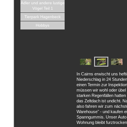
Adler und andere lustige
Vögel Teil 1
Tierpark Hagenbeck
Hobbys
In Cairns erwischt uns hef
Niederschlag in 24 Stunden 
einen Termin zur Inspektio
müssen wir wohl oder übel h
starken Regenfällen hatten
das Zeltdach ist undicht.
also fahren wir zum nächs
Warehouse" - und kaufen e
Spanngummis. Unser Auto w
Wohnung bleibt furztrocken