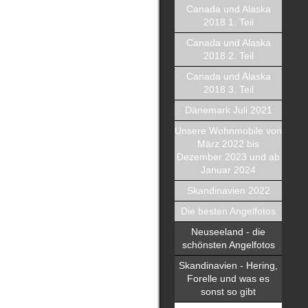
Canada und Alaska
2018 1. Teil
Canada und Alaska
2018 2. Teil
Canada und Alaska
2018 3. Teil
Dänemark Juli 2021
Unsere Wohnmobile von
März 2022 bis
Dezember 2023 und ab
Januar 2024
Skandinavien 2022
Die besten Angelfotos
Neuseeland - die
schönsten Angelfotos
Skandinavien - Hering,
Forelle und was es
sonst so gibt